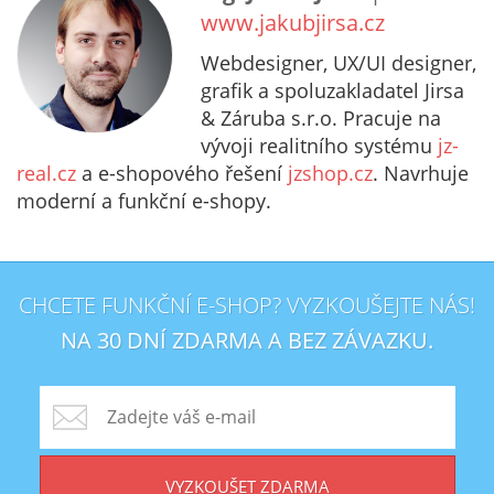
www.jakubjirsa.cz
Webdesigner, UX/UI designer,
grafik a spoluzakladatel Jirsa
& Záruba s.r.o. Pracuje na
vývoji realitního systému
jz-
real.cz
a e-shopového řešení
jzshop.cz
. Navrhuje
moderní a funkční e-shopy.
CHCETE FUNKČNÍ E-SHOP? VYZKOUŠEJTE NÁS!
NA 30 DNÍ ZDARMA A BEZ ZÁVAZKU.
VYZKOUŠET ZDARMA