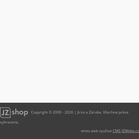
Copyright © 2009 - 2026 | Jirsa a Záruba. Všechna práva
vyhrazena.
tento web využívá
CMS JZWebs.cz