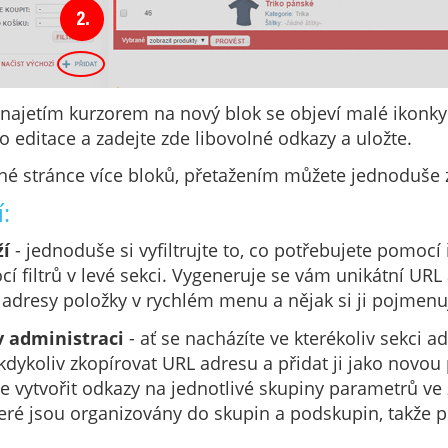
 najetím kurzorem na nový blok se objeví malé ikonky 
o editace a zadejte zde libovolné odkazy a uložte.
né stránce více bloků, přetažením můžete jednoduše
:
ží
- jednoduše si vyfiltrujte to, co potřebujete pomocí ř
 filtrů v levé sekci. Vygeneruje se vám unikátní URL
o adresy položky v rychlém menu a nějak si ji pojmenu
v administraci
- ať se nacházíte ve kterékoliv sekci 
kdykoliv zkopírovat URL adresu a přidat ji jako novou
 vytvořit odkazy na jednotlivé skupiny parametrů ve
které jsou organizovány do skupin a podskupin, takže 