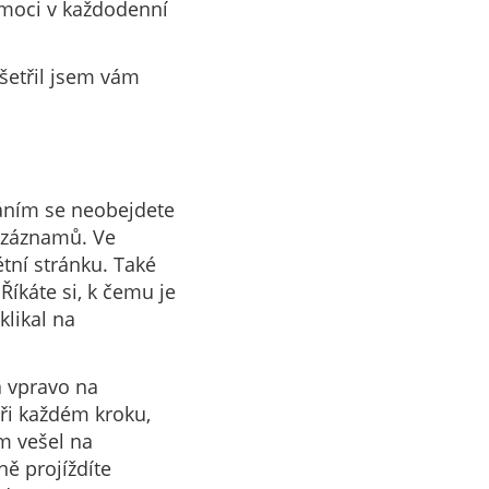
omoci v každodenní
ušetřil jsem vám
váním se neobejdete
ě záznamů. Ve
tní stránku. Také
Říkáte si, k čemu je
klikal na
a vpravo na
při každém kroku,
m vešel na
ě projíždíte