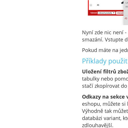
Nyní zde nic není -
smazání. Vstupte d
Pokud máte na jed
Příklady použití
Uložení filtrů zbo
tabulky nebo pomocí
stačí zkopírovat d
Odkazy na sekce 
eshopu, můžete si 
Výhodně tak můžete
databázi variant, 
zdlouhavější.