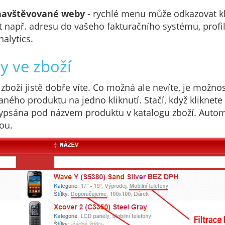
navštěvované weby
- rychlé menu může odkazovat kli
it např. adresu do vašeho fakturačního systému, profi
nalytics.
ry ve zboží
i zboží jistě dobře víte. Co možná ale nevíte, je možnost
daného produktu na jedno kliknutí. Stačí, když kliknete 
e vypsána pod názvem produktu v katalogu zboží. Autom
tou.