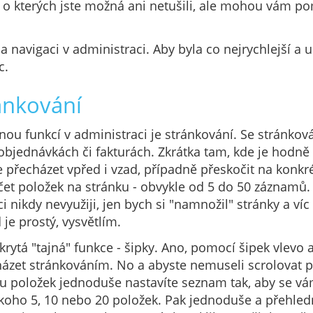
 o kterých jste možná ani netušili, ale mohou vám p
navigaci v administraci. Aby byla co nejrychlejší a 
íc.
ánkování
anou funkcí v administraci je stránkování. Se stránko
v objednávkách či fakturách. Zkrátka tam, kde je hodn
 přecházet vpřed i vzad, případně přeskočit na konkré
čet položek na stránku - obvykle od 5 do 50 záznamů. 
 nikdy nevyužiji, jen bych si "namnožil" stránky a víc 
je prostý, vysvětlím.
krytá "tajná" funkce - šipky. Ano, pomocí šipek vlevo 
cházet stránkováním. No a abyste nemuseli scrolovat 
u položek jednoduše nastavíte seznam tak, aby se vá
koho 5, 10 nebo 20 položek. Pak jednoduše a přehledn