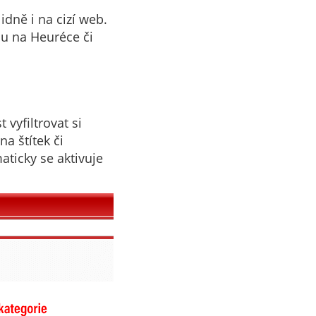
dně i na cizí web.
lu na Heuréce či
 vyfiltrovat si
na štítek či
aticky se aktivuje