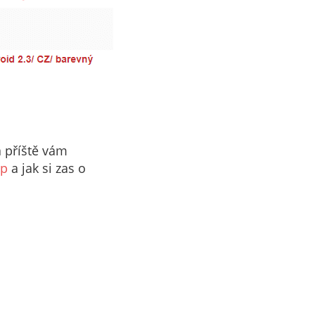
 příště vám
op
a jak si zas o