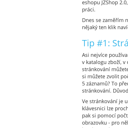
eshopu JZShop 2.0,
práci.
Dnes se zaměřím na 
nějaký ten klik nav
Tip #1: Str
Asi nejvíce použív
v katalogu zboží, 
stránkování můžete
si můžete zvolit po
5 záznamů? To přeci
stránkování. Důvod 
Ve stránkování je u
klávesnici lze pro
pak si pomocí počt
obrazovku - pro ně