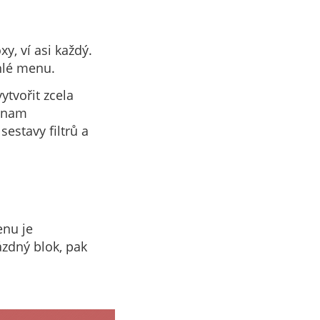
y, ví asi každý.
chlé menu.
tvořit zcela
eznam
sestavy filtrů a
enu je
ázdný blok, pak