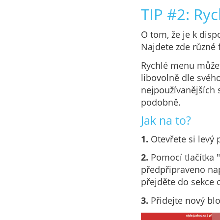
TIP #2: Ry
O tom, že je k disp
Najdete zde různé 
Rychlé menu můžete
libovolně dle svéh
nejpoužívanějších s
podobně.
Jak na to?
1.
Otevřete si levý 
2.
Pomocí tlačítka "
předpřipraveno např
přejděte do sekce o
3.
Přidejte nový blo