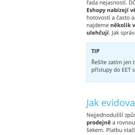
řada nejasností. D
Eshopy nabízejí v
hotovosti a často 
najdeme
několik 
ulehčují
. Jak sprá
TIP
Řešíte zatím jen 
přístupy do EET 
Jak evidova
Nejjednodušší způs
prodejně
a rovnou 
šekem. Platbu stač