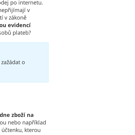
dej po internetu.
nepřijímají v
tí v zákoně
kou evidencí
sobů plateb?
i zažádat o
dne zboží na
rtou nebo například
 účtenku, kterou