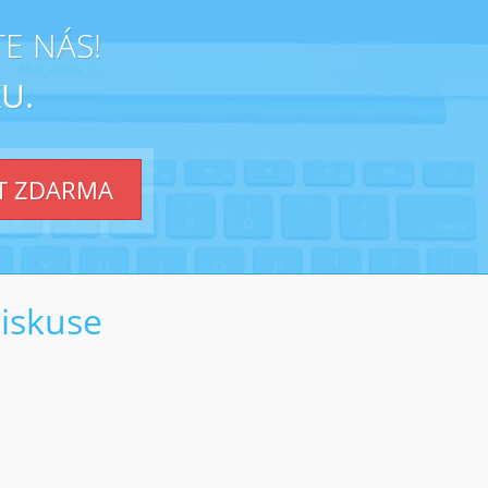
E NÁS!
U.
T ZDARMA
diskuse