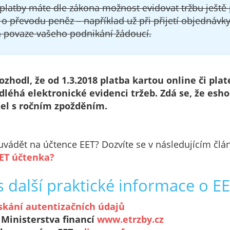
 platby máte dle zákona možnost evidovat tržbu ještě 
 o převodu peněz – například už při přijetí objednávky
na povaze vašeho podnikání žádoucí.
ozhodl, že od 1.3.2018 platba kartou online či pla
éhá elektronické evidenci tržeb. Zdá se, že esh
žel s ročním zpožděním.
a uvádět na účtence EET? Dozvíte se v následujícím čl
ET účtenka?
s další praktické informace o E
 získání autentizačních údajů
 Ministerstva financí
www.etrzby.cz