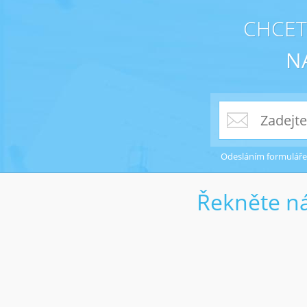
CHCET
N
Odesláním formuláře
Řekněte ná