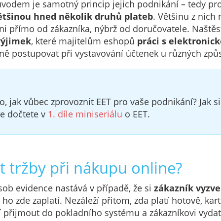
ůvodem je samotný princip jejich podnikání – tedy pro
ětšinou hned několik druhů plateb
. Většinu z nich 
ani přímo od zákazníka, nýbrž od doručovatele. Naštěs
výjimek
, které majitelům eshopů
práci s elektronic
vně postupovat při vystavování účtenek u různých způ
to, jak vůbec zprovoznit EET pro vaše podnikání? Jak s
se dočtete v
1. díle miniseriálu
o EET.
t tržby při nákupu online?
ob evidence nastává v případě, že si
zákazník vyzve
ho zde zaplatí. Nezáleží přitom, zda platí hotově, ka
í přijmout do pokladního systému a zákazníkovi vydat