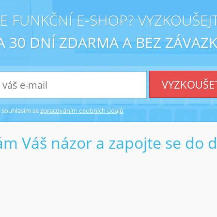
E FUNKČNÍ E-SHOP? VYZKOUŠEJT
A 30 DNÍ ZDARMA A BEZ ZÁVAZK
VYZKOUŠE
 souhlasím se
zpracováním osobních údajů
m Váš názor a zapojte se do 