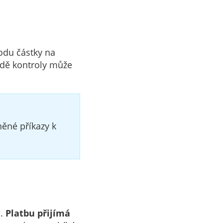
odu částky na
adě kontroly může
něné příkazy k
u.
Platbu přijímá