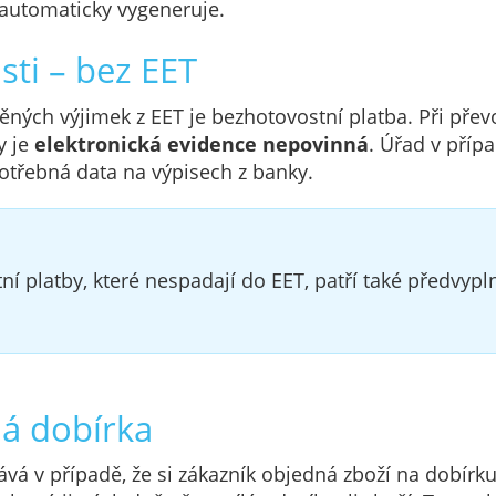
automaticky vygeneruje.
sti – bez EET
ěných výjimek z EET je bezhotovostní platba. Při přev
y je
elektronická evidence nepovinná
. Úřad v příp
třebná data na výpisech z banky.
í platby, které nespadají do EET, patří také předvypl
á dobírka
ává v případě, že si zákazník objedná zboží na dobírk