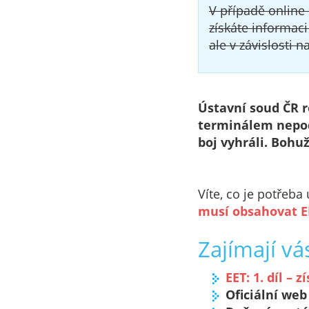
V případě online
získáte informaci
ale v závislosti 
Ústavní soud ČR r
terminálem nepodl
boj vyhráli. Bohu
Víte, co je potřeb
musí obsahovat E
Zajímají vá
EET: 1. díl –
Oficiální web