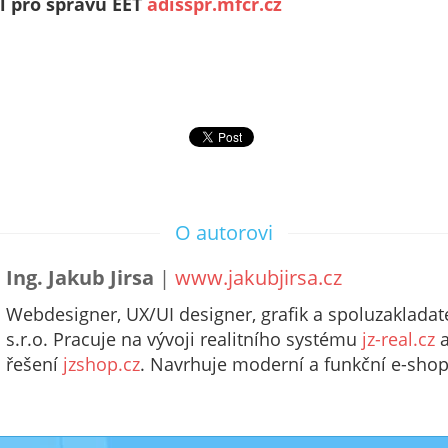
l pro správu EET
adisspr.mfcr.cz
O autorovi
Ing. Jakub Jirsa
|
www.jakubjirsa.cz
Webdesigner, UX/UI designer, grafik a spoluzakladate
s.r.o. Pracuje na vývoji realitního systému
jz-real.cz
a
řešení
jzshop.cz
. Navrhuje moderní a funkční e-shop