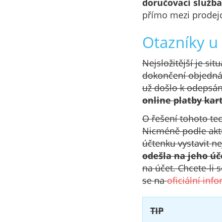
doručovací služba
přímo mezi prodej
Otazníky u
Nejsložitější je si
dokončení objedná
už došlo k odepsán
online platby kar
O řešení tohoto te
Nicméně podle aktu
účtenku vystavit ne
odešla na jeho úč
na účet. Chcete-li
se na
oficiální inf
TIP