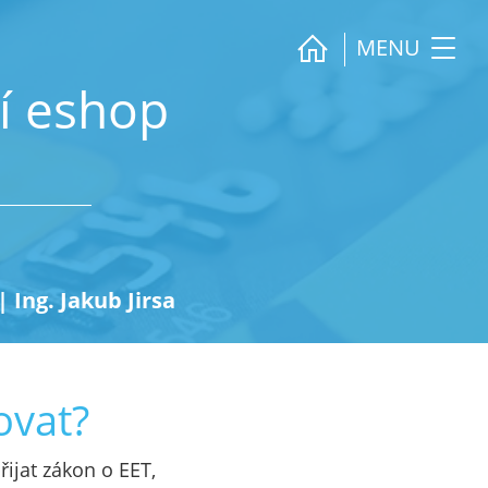
MENU
sí eshop
|
Ing. Jakub Jirsa
ovat?
řijat zákon o EET,