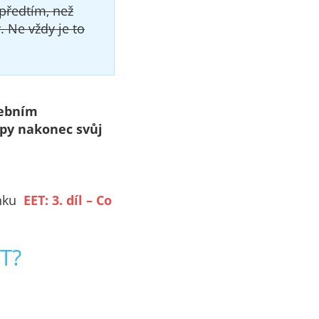
předtím, než
. Ne vždy je to
tebním
opy nakonec svůj
ánku
EET: 3. díl – Co
ET?