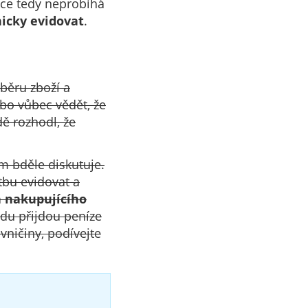
akce tedy neprobíhá
icky evidovat
.
ýběru zboží a
bo vůbec vědět, že
ě rozhodl, že
m bděle diskutuje.
tbu evidovat a
a nakupujícího
odu přijdou peníze
vničiny, podívejte