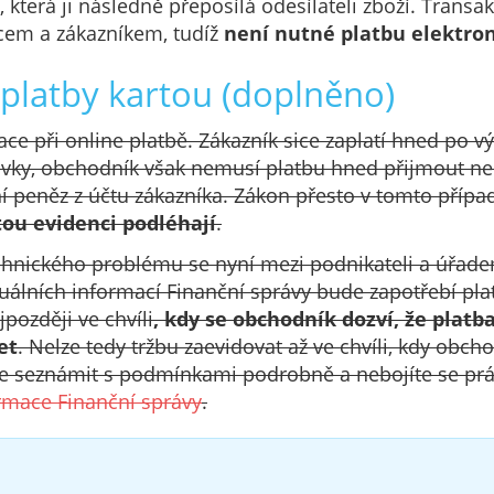
, která ji následně přeposílá odesílateli zboží. Trans
cem a zákazníkem, tudíž
není nutné platbu elektron
 platby kartou (doplněno)
tuace při online platbě. Zákazník sice zaplatí hned po v
vky, obchodník však nemusí platbu hned přijmout ne
í peněz z účtu zákazníka. Zákon přesto v tomto případ
tou evidenci podléhají
.
chnického problému se nyní mezi podnikateli a úřade
álních informací Finanční správy bude zapotřebí pla
jpozději ve chvíli
, kdy se obchodník dozví, že platb
et
. Nelze tedy tržbu zaevidovat až ve chvíli, kdy obch
 se seznámit s podmínkami podrobně a nebojíte se prá
ormace Finanční správy
.