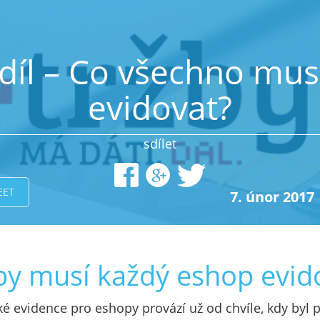
 díl – Co všechno mu
evidovat?
sdílet
EET
7. únor 2017
tby musí každý eshop evid
ké evidence pro eshopy provází už od chvíle, kdy byl p