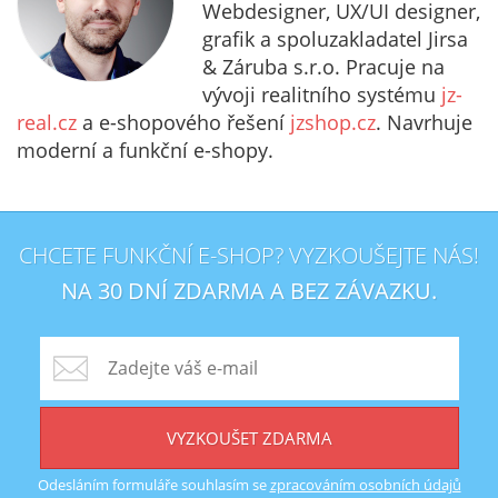
Webdesigner, UX/UI designer,
grafik a spoluzakladatel Jirsa
& Záruba s.r.o. Pracuje na
vývoji realitního systému
jz-
real.cz
a e-shopového řešení
jzshop.cz
. Navrhuje
moderní a funkční e-shopy.
CHCETE FUNKČNÍ E-SHOP? VYZKOUŠEJTE NÁS!
NA 30 DNÍ ZDARMA A BEZ ZÁVAZKU.
VYZKOUŠET ZDARMA
Odesláním formuláře souhlasím se
zpracováním osobních údajů