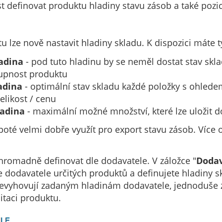
definovat produktu hladiny stavu zásob a také pozic
 lze nově nastavit hladiny skladu. K dispozici máte t
adina
- pod tuto hladinu by se neměl dostat stav skl
tupnost produktu
adina
- optimální stav skladu každé položky s ohledem
elikost / cenu
adina
- maximální možné množství, které lze uložit d
poté velmi dobře využít pro export stavu zásob. Více 
 hromadně definovat dle dodavatele. V záložce "
Dodav
e dodavatele určitých produktů a definujete hladiny 
evyhovují zadaným hladinám dodavatele, jednoduše z
itaci produktu.