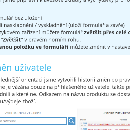
mulář bez uložení
í naskladnění / vyskladnění (uloží formulář a zavře)
otykovém zařízení můžete formulář
zvětšit přes celé
 "
Zvětšit
" v pravém horním rohu.
enou položku ve formuláři
můžete změnit v nastave
měn uživatele
hlednější orientaci jsme vytvořili historii změn po pra
rie je vázána pouze na přihlášeného uživatele, takže př
ladnili a které ne. Odkazem na názvu produktu se dost
u/výdeje zboží.