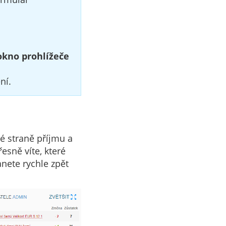
 okno prohlížeče
ní.
vé straně příjmu a
esně víte, které
anete rychle zpět