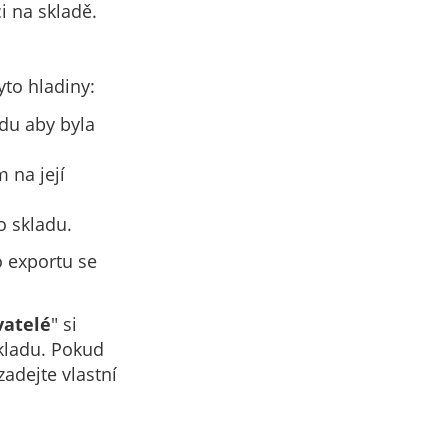
i na skladě.
yto hladiny:
adu aby byla
 na její
o skladu.
o exportu se
atelé
" si
skladu. Pokud
adejte vlastní