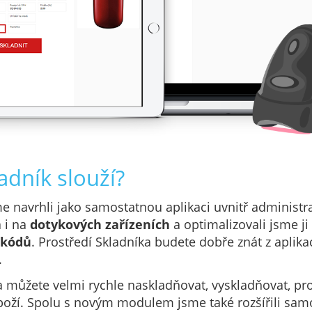
adník slouží?
e navrhli jako samostatnou aplikaci uvnitř administr
á i na
dotykových zařízeních
a optimalizovali jsme ji
 kódů
. Prostředí Skladníka budete dobře znát z aplik
.
ka můžete velmi rychle naskladňovat, vyskladňovat, pr
oží. Spolu s novým modulem jsme také rozšířili sam