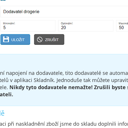
í napojení na dodavatele, tito dodavatelé se automati
lů v aplikaci Skladník. Jednoduše tak můžete upravit
ele.
Nikdy tyto dodavatele nemažte! Zrušili byste
teli.
dě
taci při naskladnění zboží jsme do skladu doplnili inf