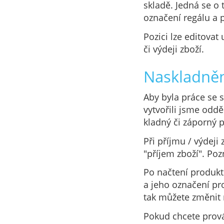
skladě. Jedná se o 
označení regálu a p
Pozici lze editovat
či výdeji zboží.
Naskladněn
Aby byla práce se s
vytvořili jsme odd
kladný či záporný p
Při příjmu / výdej
"příjem zboží". Po
Po načtení produkt
a jeho označení pr
tak můžete změnit 
Pokud chcete prová