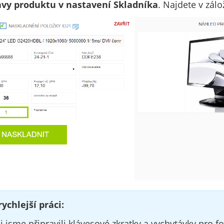
avy produktu v nastavení Skladníka
. Najdete v zálo
rychlejší práci:
ci jsme připravili klávesové zkratky a vychytávky pro f