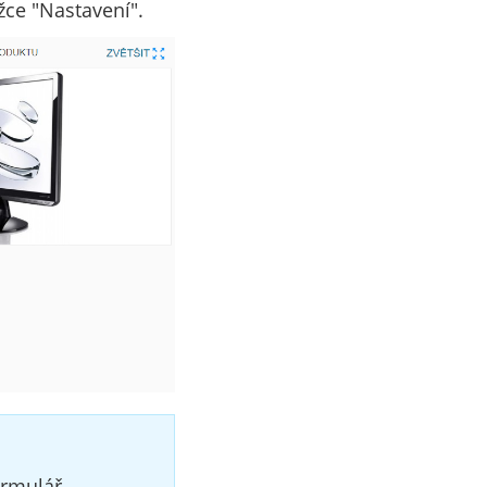
žce "Nastavení".
ormulář