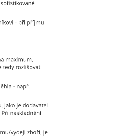
 sofistikované
íkovi - při příjmu
y na maximum,
 tedy rozlišovat
ěhla - např.
, jako je dodavatel
 Při naskladnění
mu/výdeji zboží, je