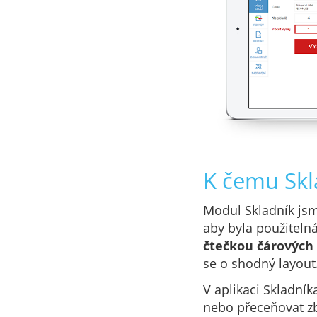
K čemu Skl
Modul Skladník jsm
aby byla použiteln
čtečkou čárových
se o shodný layout
V aplikaci Skladní
nebo přeceňovat zb