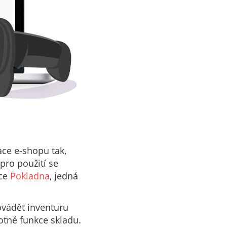
ace e-shopu tak,
 pro použití se
ace
Pokladna
, jedná
ovádět inventuru
otné funkce skladu.