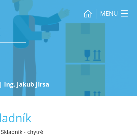
MENU
k
|
Ing. Jakub Jirsa
ladník
Skladník - chytré