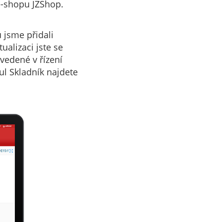
 e-shopu JZShop.
u jsme přidali
ualizaci jste se
edené v řízení
ul Skladník najdete