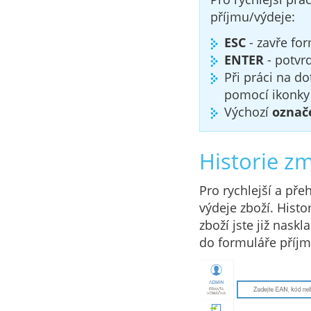
příjmu/výdeje:
ESC
- zavře for
ENTER
- potvrd
Při práci na d
pomocí ikonky
Výchozí
označ
Historie z
Pro rychlejší a pře
výdeje zboží. Histo
zboží jste již nask
do formuláře příjm