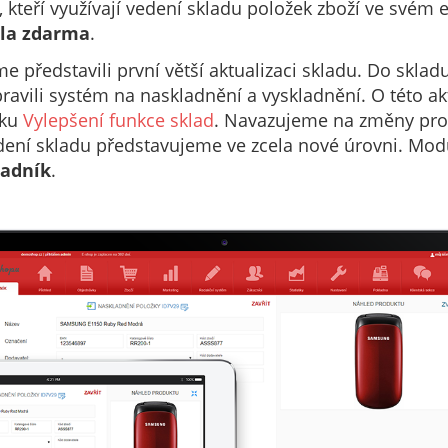
y, kteří využívají vedení skladu položek zboží ve svém
ela zdarma
.
me představili první větší aktualizaci skladu. Do sklad
pravili systém na naskladnění a vyskladnění. O této akt
nku
Vylepšení funkce sklad
. Navazujeme na změny prov
dení skladu představujeme ve zcela nové úrovni. Mod
ladník
.