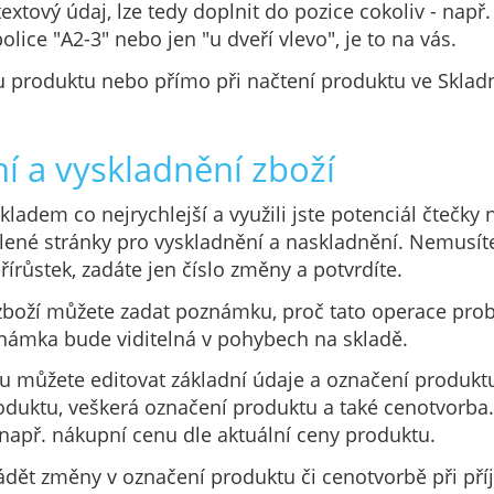
textový údaj, lze tedy doplnit do pozice cokoliv - např.
olice "A2-3" nebo jen "u dveří vlevo", je to na vás.
 u produktu nebo přímo při načtení produktu ve Skladn
í a vyskladnění zboží
kladem co nejrychlejší a využili jste potenciál čtečk
ělené stránky pro vyskladnění a naskladnění. Nemusíte
řírůstek, zadáte jen číslo změny a potvrdíte.
i zboží můžete zadat poznámku, proč tato operace prob
známka bude viditelná v pohybech na skladě.
u můžete editovat základní údaje a označení produktu
oduktu, veškerá označení produktu a také cenotvorba.
např. nákupní cenu dle aktuální ceny produktu.
dět změny v označení produktu či cenotvorbě při příj