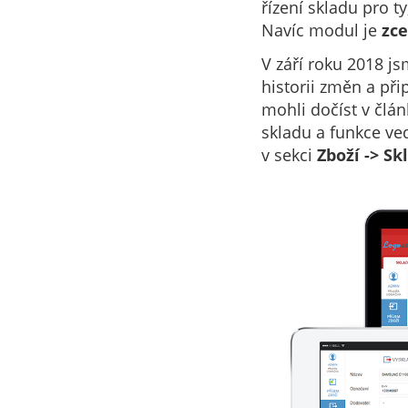
řízení skladu pro t
Navíc modul je
zc
V září roku 2018 js
historii změn a při
mohli dočíst v člá
skladu a funkce ve
v sekci
Zboží -> Sk