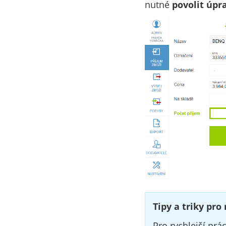
nutné
povolit úpr
Tipy a triky pro 
Pro rychlejší prá