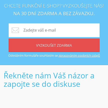
CHCETE FUNKČNÍ E-SHOP? VYZKOUŠEJTE NÁS!
NA 30 DNÍ ZDARMA A BEZ ZÁVAZKU.
VYZKOUŠET ZDARMA
Odesláním formuláře souhlasím se
zpracováním osobních údajů
Řekněte nám Váš názor a
zapojte se do diskuse