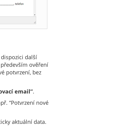
 dispozici další
a především ověření
é potvrzení, bez
ovací email”
.
př. “Potvrzení nové
icky aktuální data.