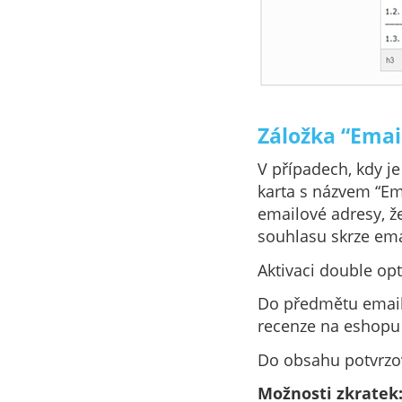
Záložka “Emai
V případech, kdy je 
karta s názvem “Em
emailové adresy, ž
souhlasu skrze ema
Aktivaci double op
Do předmětu emailu
recenze na eshopu 
Do obsahu potvrzova
Možnosti zkratek