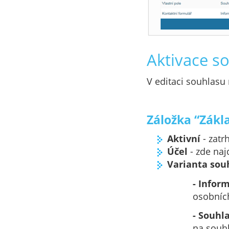
Aktivace s
V editaci souhlasu 
Záložka “Zákl
Aktivní
- zatr
Účel
- zde naj
Varianta sou
- Infor
osobníc
- Souhl
na souh