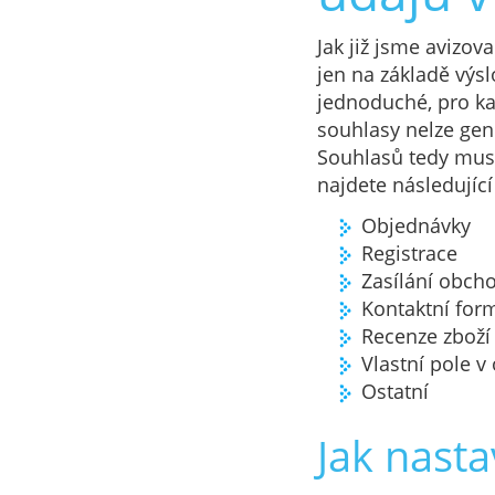
Jak již jsme avizo
jen na základě výs
jednoduché, pro kaž
souhlasy nelze gen
Souhlasů tedy musí
najdete následující
Objednávky
Registrace
Zasílání obch
Kontaktní for
Recenze zboží
Vlastní pole v
Ostatní
Jak nasta