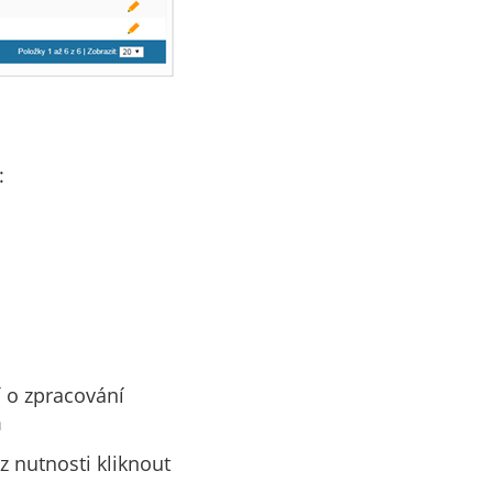
:
í o zpracování
m
z nutnosti kliknout