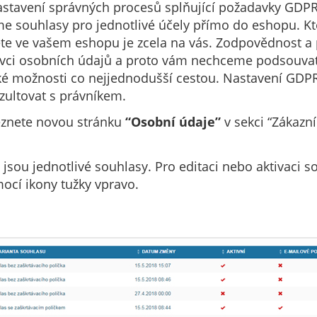
astavení správných procesů splňující požadavky GDPR
e souhlasy pro jednotlivé účely přímo do eshopu. Kt
jete ve vašem eshopu je zcela na vás. Zodpovědnost a
vci osobních údajů a proto vám nechceme podsouvat j
ké možnosti co nejjednodušší cestou. Nastavení GDP
ultovat s právníkem.
eznete novou stránku
“Osobní údaje”
v sekci “Zákazní
 jsou jednotlivé souhlasy. Pro editaci nebo aktivaci 
ocí ikony tužky vpravo.