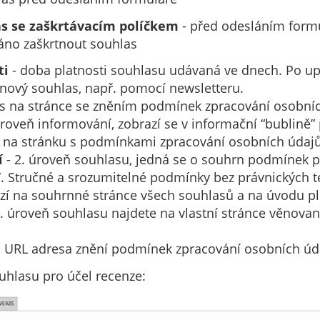
as se zaškrtávacím políčkem
- před odesláním formu
áno zaškrtnout souhlas
ti
- doba platnosti souhlasu udávaná ve dnech. Po upl
 nový souhlas, např. pomocí newsletteru.
s na stránce se zněním podmínek zpracování osobní
úroveň informování, zobrazí se v informační “bublině”
 na stránku s podmínkami zpracování osobních údaj
í
- 2. úroveň souhlasu, jedná se o souhrn podmínek 
di”. Stručné a srozumitelné podmínky bez právnických 
azí na souhrnné stránce všech souhlasů a na úvodu p
3. úroveň souhlasu najdete na vlastní stránce věnova
 URL adresa znění podmínek zpracování osobních úd
ouhlasu pro účel recenze: