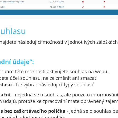
ouhlasu
najdete následující možnosti v jednotlivých záložkách
adní údaje”:
hnutím této možnosti aktivujete souhlas na webu.
dete účel souhlasu, nelze změnit ani smazat
hlasu
- lze vybrat následující typy souhlasů
mační
- nejedná se o souhlas, ale pouze o informován
h údajů, protože ke zpracování máte oprávněný záje
as bez zaškrtávacího políčka
- jedná se o souhlas be
las před odesláním formuláře