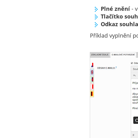
Plné znění
- v
Tlačítko sou
Odkaz souhl
Příklad vyplnění p