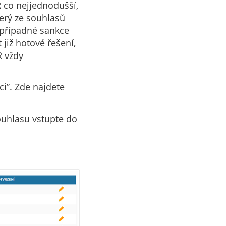
 co nejjednodušší,
erý ze souhlasů
 případné sankce
iž hotové řešení,
R vždy
ci”. Zde najdete
souhlasu vstupte do