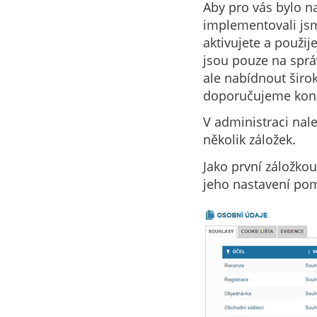
Aby pro vás bylo n
implementovali jsm
aktivujete a použi
jsou pouze na sprá
ale nabídnout širo
doporučujeme konz
V administraci nal
několik záložek.
Jako první záložkou
jeho nastavení pom