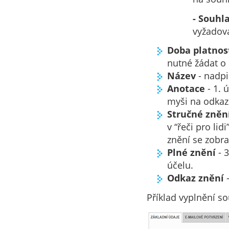
- Souhl
vyžadov
Doba platnos
nutné žádat o
Název
- nadpi
Anotace
- 1. 
myši na odkaz
Stručné zněn
v “řeči pro li
znění se zobr
Plné znění
- 
účelu.
Odkaz znění
-
Příklad vyplnění s