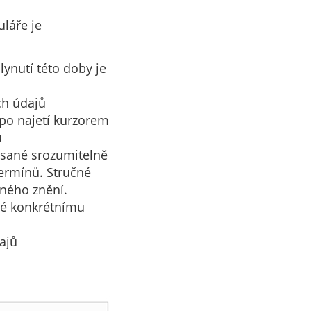
láře je
ynutí této doby je
ch údajů
 po najetí kurzorem
ů
psané srozumitelně
termínů. Stručné
lného znění.
né konkrétnímu
ajů