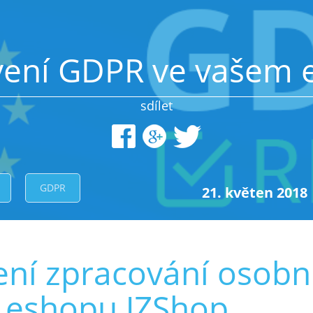
vení GDPR ve vašem 
sdílet
GDPR
21. květen 2018
ení zpracování osobn
v eshopu JZShop