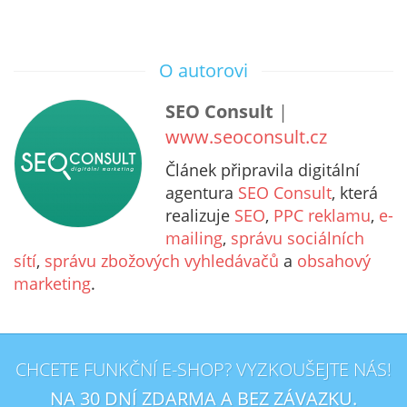
O autorovi
SEO Consult
|
www.seoconsult.cz
Článek připravila digitální
agentura
SEO Consult
, která
realizuje
SEO
,
PPC reklamu
,
e-
mailing
,
správu sociálních
sítí
,
správu zbožových vyhledávačů
a
obsahový
marketing
.
CHCETE FUNKČNÍ E-SHOP? VYZKOUŠEJTE NÁS!
NA 30 DNÍ ZDARMA A BEZ ZÁVAZKU.