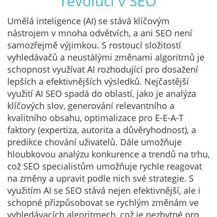
revoluci v SEO
Umělá inteligence (AI) se stává klíčovým
nástrojem v mnoha odvětvích, a ani SEO není
samozřejmě výjimkou. S rostoucí složitostí
vyhledávačů a neustálými změnami algoritmů je
schopnost využívat AI rozhodující pro dosažení
lepších a efektivnějších výsledků. Nejčastější
využití AI SEO spadá do oblastí, jako je analýza
klíčových slov, generování relevantního a
kvalitního obsahu, optimalizace pro E-E-A-T
faktory (expertiza, autorita a důvěryhodnost), a
predikce chování uživatelů. Dále umožňuje
hloubkovou analýzu konkurence a trendů na trhu,
což SEO specialistům umožňuje rychle reagovat
na změny a upravit podle nich své strategie. S
využitím AI se SEO stává nejen efektivnější, ale i
schopné přizpůsobovat se rychlým změnám ve
vyhledávacích algoritmech, což je nezbytné pro