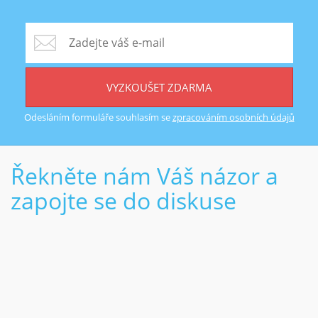
VYZKOUŠET ZDARMA
Odesláním formuláře souhlasím se
zpracováním osobních údajů
Řekněte nám Váš názor a
zapojte se do diskuse