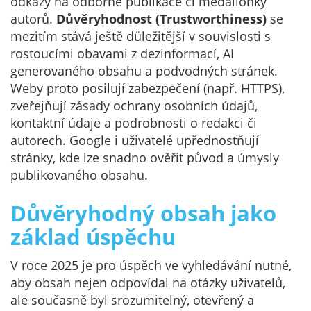
odkazy na odborné publikace či medailonky
autorů.
Důvěryhodnost (Trustworthiness)
se
mezitím stává ještě důležitější v souvislosti s
rostoucími obavami z dezinformací, AI
generovaného obsahu a podvodných stránek.
Weby proto posilují zabezpečení (např. HTTPS),
zveřejňují zásady ochrany osobních údajů,
kontaktní údaje a podrobnosti o redakci či
autorech. Google i uživatelé upřednostňují
stránky, kde lze snadno ověřit původ a úmysly
publikovaného obsahu.
Důvěryhodný obsah jako
základ úspěchu
V roce 2025 je pro úspěch ve vyhledávání nutné,
aby obsah nejen odpovídal na otázky uživatelů,
ale současně byl srozumitelný, otevřený a