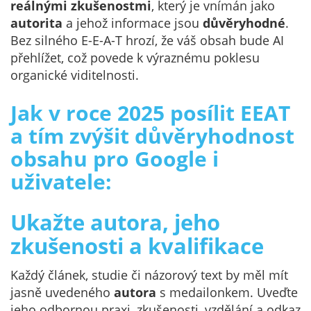
reálnými zkušenostmi
, který je vnímán jako
autorita
a jehož informace jsou
důvěryhodné
.
Bez silného E-E-A-T hrozí, že váš obsah bude AI
přehlížet, což povede k výraznému poklesu
organické viditelnosti.
Jak v roce 2025 posílit EEAT
a tím zvýšit důvěryhodnost
obsahu pro Google i
uživatele:
Ukažte autora, jeho
zkušenosti a kvalifikace
Každý článek, studie či názorový text by měl mít
jasně uvedeného
autora
s medailonkem. Uveďte
jeho odbornou praxi, zkušenosti, vzdělání a odkaz