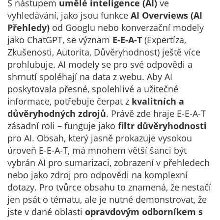
S nástupem
umělé inteligence (AI)
ve
vyhledávání, jako jsou funkce
AI Overviews (AI
Přehledy)
od Googlu nebo konverzační modely
jako ChatGPT, se význam
E-E-A-T
(Expertíza,
Zkušenosti, Autorita, Důvěryhodnost) ještě více
prohlubuje. AI modely se pro své odpovědi a
shrnutí spoléhají na data z webu. Aby AI
poskytovala přesné, spolehlivé a užitečné
informace, potřebuje čerpat z
kvalitních a
důvěryhodných zdrojů
. Právě zde hraje E-E-A-T
zásadní roli – funguje jako
filtr důvěryhodnosti
pro AI. Obsah, který jasně prokazuje vysokou
úroveň E-E-A-T, má mnohem větší šanci být
vybrán AI pro sumarizaci, zobrazení v přehledech
nebo jako zdroj pro odpovědi na komplexní
dotazy. Pro tvůrce obsahu to znamená, že nestačí
jen psát o tématu, ale je nutné demonstrovat, že
jste v dané oblasti
opravdovým odborníkem s