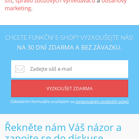
sítí
,
správu zbožových vyhledávačů
a
obsahový
marketing
.
CHCETE FUNKČNÍ E-SHOP? VYZKOUŠEJTE NÁS!
NA 30 DNÍ ZDARMA A BEZ ZÁVAZKU.
VYZKOUŠET ZDARMA
Odesláním formuláře souhlasím se
zpracováním osobních údajů
Řekněte nám Váš názor a
zapojte se do diskuse