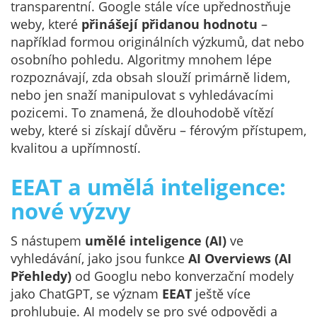
transparentní. Google stále více upřednostňuje
weby, které
přinášejí přidanou hodnotu
–
například formou originálních výzkumů, dat nebo
osobního pohledu. Algoritmy mnohem lépe
rozpoznávají, zda obsah slouží primárně lidem,
nebo jen snaží manipulovat s vyhledávacími
pozicemi. To znamená, že dlouhodobě vítězí
weby, které si získají důvěru – férovým přístupem,
kvalitou a upřímností.
EEAT a umělá inteligence:
nové výzvy
S nástupem
umělé inteligence (AI)
ve
vyhledávání, jako jsou funkce
AI Overviews (AI
Přehledy)
od Googlu nebo konverzační modely
jako ChatGPT, se význam
EEAT
ještě více
prohlubuje. AI modely se pro své odpovědi a