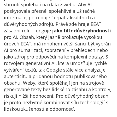
shrnutí spoléhají na data z webu. Aby AI
poskytovala přesné, spolehlivé a užitečné
informace, potřebuje čerpat z kvalitních a
důvěryhodných zdrojů. Právě zde hraje EEAT
zásadní roli – funguje
jako filtr důvěryhodnosti
pro AI. Obsah, který jasně prokazuje vysokou
úroveň EEAT, má mnohem větší šanci být vybrán
AI pro sumarizaci, zobrazení v přehledech nebo
jako zdroj pro odpovědi na komplexní dotazy. S
rozvojem generativní AI, která umožňuje rychlé
vytváření textů, tak Google stále více analyzuje
autenticitu a přidanou hodnotu publikovaného
obsahu. Weby, které spoléhají jen na strojově
generované texty bez lidského zásahu a kontroly,
riskují nižší hodnocení. Pro důvěryhodný obsah
je proto nezbytné kombinovat sílu technologií s
lidskou zkušeností a odborností.