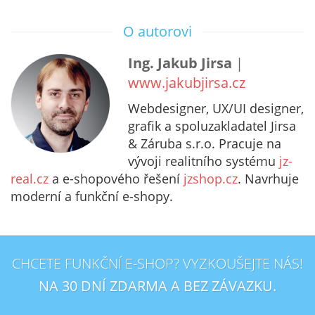
O autorovi
Ing. Jakub Jirsa
|
www.jakubjirsa.cz
Webdesigner, UX/UI designer,
grafik a spoluzakladatel Jirsa
& Záruba s.r.o. Pracuje na
vývoji realitního systému
jz-
real.cz
a e-shopového řešení
jzshop.cz
. Navrhuje
moderní a funkční e-shopy.
CHCETE FUNKČNÍ E-SHOP? VYZKOUŠEJTE NÁS!
NA 30 DNÍ ZDARMA A BEZ ZÁVAZKU.