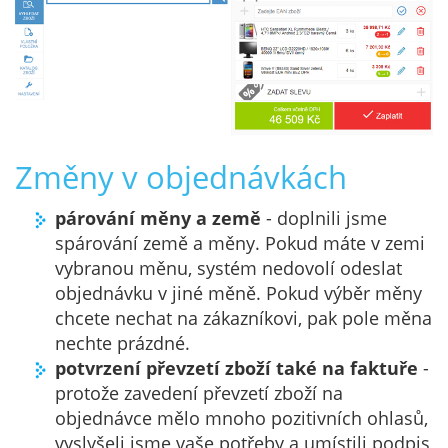
Změny v objednávkách
párování měny a země
- doplnili jsme
spárování země a měny. Pokud máte v zemi
vybranou měnu, systém nedovolí odeslat
objednávku v jiné měně. Pokud výběr měny
chcete nechat na zákazníkovi, pak pole měna
nechte prázdné.
potvrzení převzetí zboží také na faktuře
-
protože zavedení převzetí zboží na
objednávce mělo mnoho pozitivních ohlasů,
vyslyšeli jsme vaše potřeby a umístili podpis