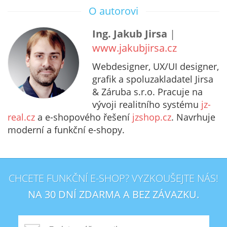
O autorovi
Ing. Jakub Jirsa
|
www.jakubjirsa.cz
Webdesigner, UX/UI designer,
grafik a spoluzakladatel Jirsa
& Záruba s.r.o. Pracuje na
vývoji realitního systému
jz-
real.cz
a e-shopového řešení
jzshop.cz
. Navrhuje
moderní a funkční e-shopy.
CHCETE FUNKČNÍ E-SHOP? VYZKOUŠEJTE NÁS!
NA 30 DNÍ ZDARMA A BEZ ZÁVAZKU.