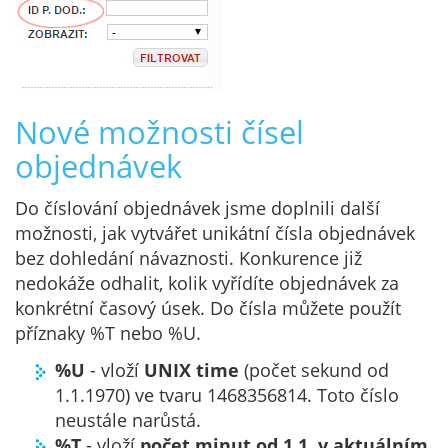
Nové možnosti čísel
objednávek
Do číslování objednávek jsme doplnili další
možnosti, jak vytvářet unikátní čísla objednávek
bez dohledání návaznosti. Konkurence již
nedokáže odhalit, kolik vyřídíte objednávek za
konkrétní časový úsek. Do čísla můžete použít
příznaky %T nebo %U.
%U
- vloží
UNIX time
(počet sekund od
1.1.1970) ve tvaru 1468356814. Toto číslo
neustále narůstá.
%T
- vloží
počet minut od 1.1. v aktuálním