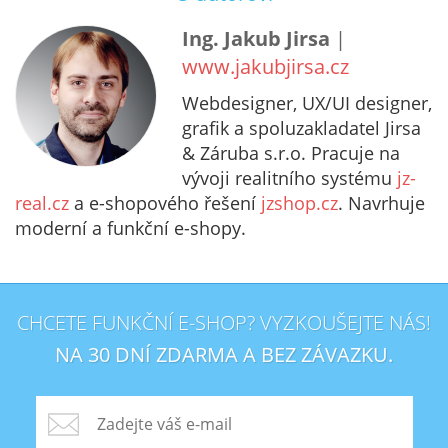
Ing. Jakub Jirsa
|
www.jakubjirsa.cz
Webdesigner, UX/UI designer,
grafik a spoluzakladatel Jirsa
& Záruba s.r.o. Pracuje na
vývoji realitního systému
jz-
real.cz
a e-shopového řešení
jzshop.cz
. Navrhuje
moderní a funkční e-shopy.
CHCETE FUNKČNÍ E-SHOP? VYZKOUŠEJTE NÁS!
NA 30 DNÍ ZDARMA A BEZ ZÁVAZKU.