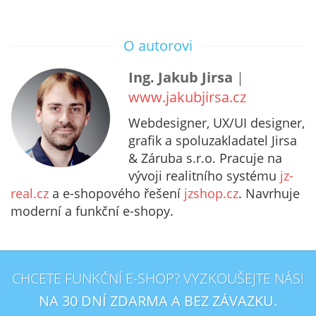
O autorovi
Ing. Jakub Jirsa
|
www.jakubjirsa.cz
Webdesigner, UX/UI designer,
grafik a spoluzakladatel Jirsa
& Záruba s.r.o. Pracuje na
vývoji realitního systému
jz-
real.cz
a e-shopového řešení
jzshop.cz
. Navrhuje
moderní a funkční e-shopy.
CHCETE FUNKČNÍ E-SHOP? VYZKOUŠEJTE NÁS!
NA 30 DNÍ ZDARMA A BEZ ZÁVAZKU.