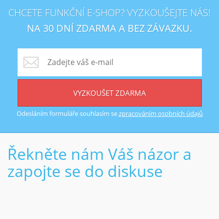
CHCETE FUNKČNÍ E-SHOP? VYZKOUŠEJTE NÁS!
NA 30 DNÍ ZDARMA A BEZ ZÁVAZKU.
VYZKOUŠET ZDARMA
Odesláním formuláře souhlasím se
zpracováním osobních údajů
Řekněte nám Váš názor a
zapojte se do diskuse