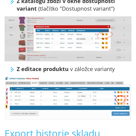
Z katalogu zboží v okně dostupnosti
variant
(tlačítko "Dostupnost variant")
Z editace produktu
v záložce varianty
Export historie skladu